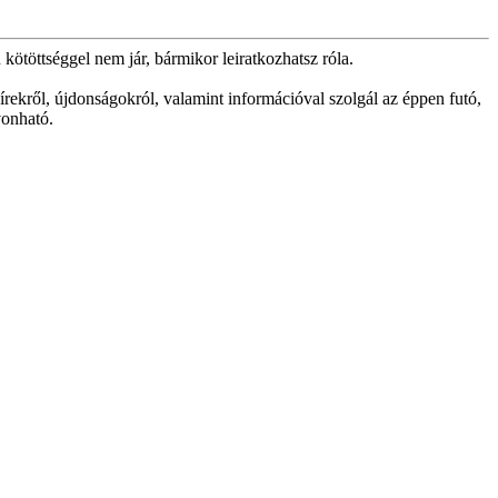
kötöttséggel nem jár, bármikor leiratkozhatsz róla.
rekről, újdonságokról, valamint információval szolgál az éppen futó,
vonható.