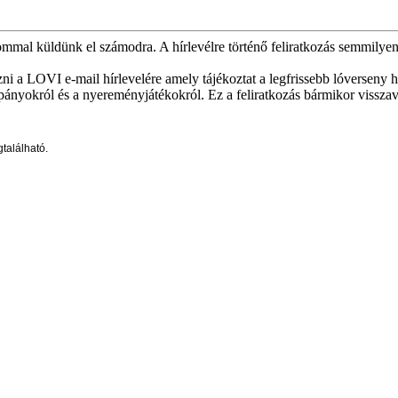
ommal küldünk el számodra. A hírlevélre történő feliratkozás semmilyen 
 a LOVI e-mail hírlevelére amely tájékoztat a legfrissebb lóverseny hí
pányokról és a nyereményjátékokról. Ez a feliratkozás bármikor vissza
található.