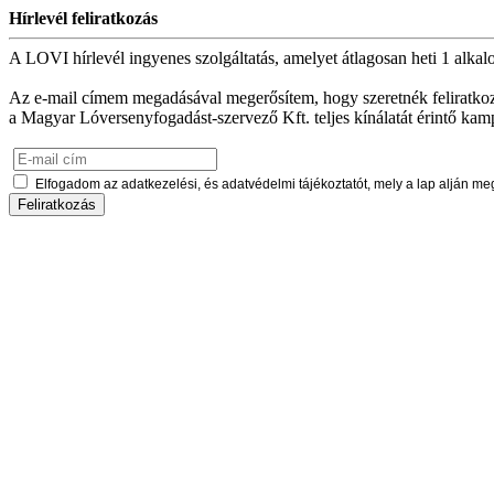
Hírlevél feliratkozás
A LOVI hírlevél ingyenes szolgáltatás, amelyet átlagosan heti 1 alkal
Az e-mail címem megadásával megerősítem, hogy szeretnék feliratkozni
a Magyar Lóversenyfogadást-szervező Kft. teljes kínálatát érintő kam
Elfogadom az adatkezelési, és adatvédelmi tájékoztatót, mely a lap alján meg